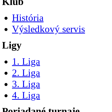
Klub
História
Výsledkový servis
Ligy
1. Liga
2. Liga
3. Liga
4. Liga
Poriadané turnaje