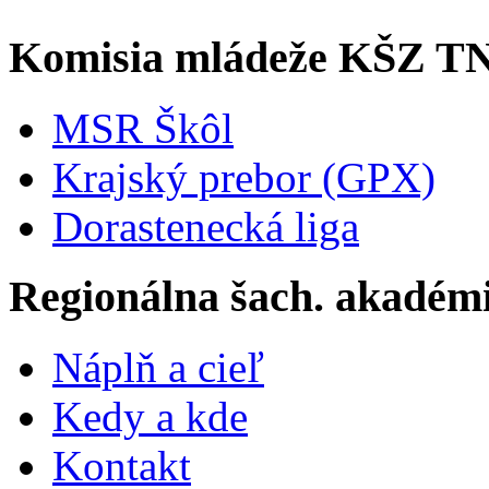
Komisia mládeže KŠZ T
MSR Škôl
Krajský prebor (GPX)
Dorastenecká liga
Regionálna šach. akadém
Náplň a cieľ
Kedy a kde
Kontakt