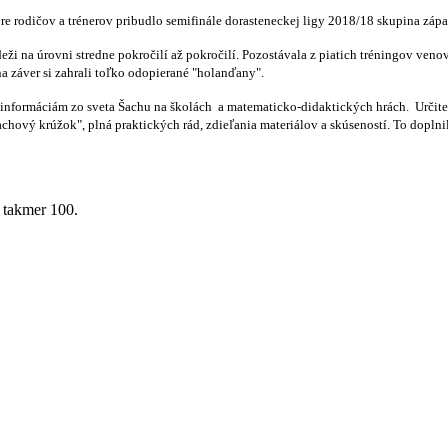
u pre rodičov a trénerov pribudlo semifinále dorasteneckej ligy 2018/18 skupina zápa
eži na úrovni stredne pokročilí až pokročilí. Pozostávala z piatich tréningov ve
na záver si zahrali toľko odopierané "holanďany".
 informáciám zo sveta Šachu na školách a matematicko-didaktických hrách. Určite 
hový krúžok", plná praktických rád, zdieľania materiálov a skúseností. To dopln
 takmer 100.