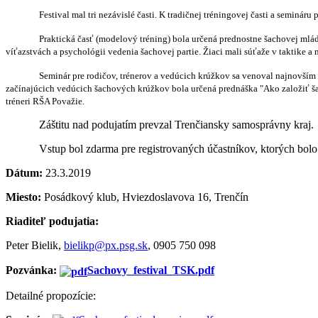
Festival mal tri nezávislé časti. K tradičnej tréningovej časti a seminár
Praktická časť (modelový tréning) bola určená prednostne šachovej mlád
víťazstvách a psychológii vedenia šachovej partie. Žiaci mali súťaže v taktike a 
Seminár pre rodičov, trénerov a vedúcich krúžkov sa venoval najnovším
začínajúcich vedúcich šachových krúžkov bola určená prednáška "Ako založiť šac
tréneri RŠA Považie.
Záštitu nad podujatím prevzal Trenčiansky samosprávny kraj.
Vstup bol zdarma pre registrovaných účastníkov, ktorých bolo
Dátum:
23.3.2019
Miesto:
Posádkový klub, Hviezdoslavova 16, Trenčín
Riaditeľ podujatia:
Peter Bielik,
bielikp@px.psg.sk
, 0905 750 098
Pozvánka:
Sachovy_festival_TSK.pdf
Detailné propozície: