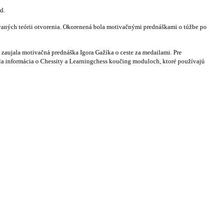
d.
novaných teórii otvorenia. Okorenená bola motivačnými prednáškami o túžbe po
zaujala motivačná prednáška Igora Gažíka o ceste za medailami. Pre
ila informácia o Chessity a Learningchess koučing moduloch, ktoré používajú