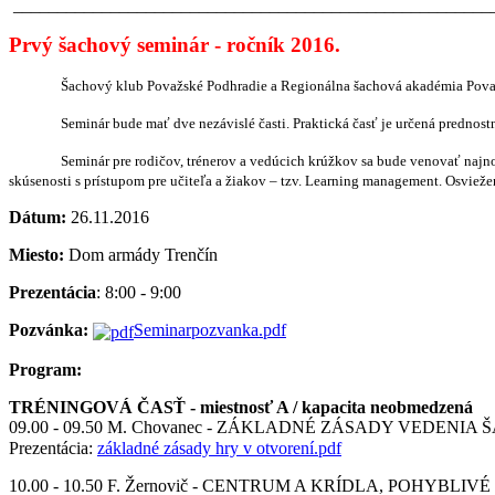
______________________________________________________
Prvý šachový seminár - ročník 2016.
Šachový klub Považské Podhradie a Regionálna šachová akadémia Považ
Seminár bude mať dve nezávislé časti. Praktická časť je určená predno
Seminár pre rodičov, trénerov a vedúcich krúžkov sa bude venovať najn
skúsenosti s prístupom pre učiteľa a žiakov – tzv. Learning management. Osvi
Dátum:
26.11.2016
Miesto:
Dom armády Trenčín
Prezentácia
: 8:00 - 9:00
Pozvánka:
Seminarpozvanka.pdf
Program:
TRÉNINGOVÁ ČASŤ - miestnosť A / kapacita neobmedzená
09.00 - 09.50 M. Chovanec - ZÁKLADNÉ ZÁSADY VEDENI
Prezentácia:
základné zásady hry v otvorení.pdf
10.00 - 10.50 F. Žernovič - CENTRUM A KRÍDLA, POHYBL