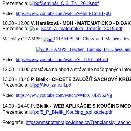
Prezentácia:
Seminár_CiS_TN_2019.pdf
Video:
https://www.youtube.com/watch?v=bluRCmBI7gU
10.20 - 12.00
V. Haraštová - MDH - MATEMATICKO - DIDA
Prezentácia:
Šach_a_matematika_Trenčín_2019.pdf
Materiály CHAMPS:
CHAMPS_50_Chess_and_Mathematics_Ex
CHAMPS_Teacher_Training_for_Chess_and_
Video:
https://www.youtube.com/watch?v=TJVi1I5Hhs0
12.00 - 13.00 prestávka na obed a strávenie načerpaných infor
13.00 - 13.40
P. Bielik - CHCETE ZALOŽIŤ ŠACHOVÝ KR
Prezentácia:
Ako_zalozit.pdf
Video:
https://www.youtube.com/watch?v=fbX_0BNS2Vg
14.00 - 14.40
P
. Bielik -
WEB APLIKÁCIE S KOUČING MO
Prezentácia:
5_P_Bielik_Koučing_aplikácie.pdf
Fotografie:
https://pmspotter.rajce.idnes.cz/Trenciansky_sach