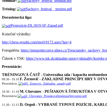
Seminár:
Sachovy_festival_seminar.pdf
Tréning:
Sachovy_festival__trening.pdf
Dorastenecká liga:
Propozicie-DL1819-SF-Zapad.pdf
Konečné výsledky:
http://chess-results.com/tnr419172.aspx?lan=4
Fotogaléria:
https://pmspotter.rajce.idnes.cz/Trenciansky_sachovy_fe
Článok v TSK:
https://www.tsk.sk/aktualne-spravy/aktuality/krajske
Prezentácie:
TRÉNINGOVÁ ČASŤ - Univerzálna sála / kapacita neobmedze
F. Žernovič - ZÁKLADNÉ PRINCÍPY HRY V OTV
09.30 - 10.10
Prezentácia:
1_Zernovic_Zakladne_zasady.pdf
M. Chovanec - PEŠIAKOVÁ ŠTRUKTÚRA V OTV
10.30 - 11.10
Prezentácia:
2_Chovanec_PesiakovaStrukturaVotvoreni.pdf
D. Orgoň - VYBRANÉ TYPOVÉ POZÍCIE, KA
11.30 - 12.15