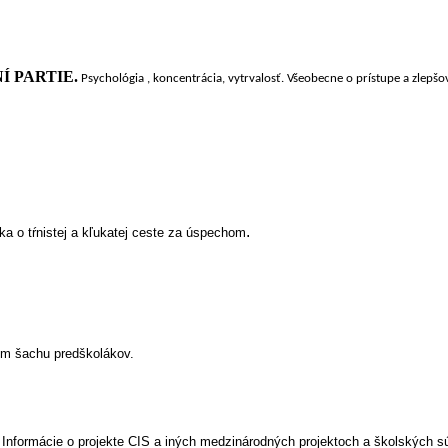
Í PARTIE.
Psychológia , koncentrácia, vytrvalosť. Všeobecne o prístupe a zlepšov
.
a o tŕnistej a kľukatej ceste za úspechom
om šachu predškolákov.
Informácie o projekte CIS a iných medzinárodných projektoch a školských sú