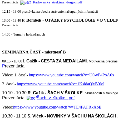
Prezentácia:
2_Karlovarska_struktura_dorgon.pdf
12.15 - 13.00 prestávka na obed a strávenie načerpaných informácií
P. Bombek - OTÁZKY PSYCHOLÓGIE VO VEDEN
13.00 - 13.40
Prezentácia:
14:00 - Turnaj v holanďanoch
SEMINÁRNA ČASŤ - miestnosť B
I. Gažík
- CESTA ZA MEDAILAMI.
09.15 - 10.00
Motivačná prednášk
P
rezentácia:
Video: 1. časť -
https://www.youtube.com/watch?v=U0-vP4PoA0s
2. časť -
https://www.youtube.com/watch?v=1KsldaQMVtM
10.10 - 10.30
R. Gažík - ŠACH V ŠKOLKE
.
Skúsenosti s tréning
Prezentácia:
Šach_v_školke_.pdf
Video:
https://www.youtube.com/watch?v=TE4FAFRkXoE
10.30 - 11.10
S. Vlček - NOVINKY V ŠACHU NA ŠKOLÁCH
.