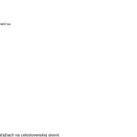
aní sa.
ťažiach na celoslovenskej úrovni.