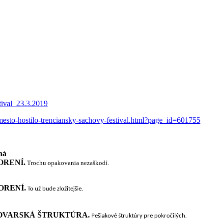
stival_23.3.2019
-mesto-hostilo-trenciansky-sachovy-festival.html?page_id=601755
ná
ORENÍ.
Trochu opakovania nezaškodí.
ORENÍ.
To už bude zložitejšie.
RLOVARSKÁ ŠTRUKTÚRA.
Pešiakové štruktúry pre pokročilých.