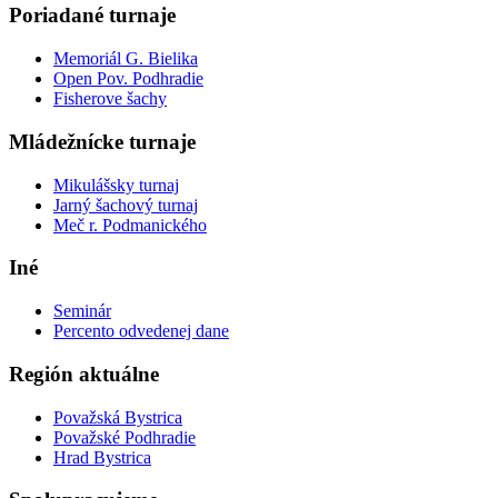
Poriadané turnaje
Memoriál G. Bielika
Open Pov. Podhradie
Fisherove šachy
Mládežnícke turnaje
Mikulášsky turnaj
Jarný šachový turnaj
Meč r. Podmanického
Iné
Seminár
Percento odvedenej dane
Región aktuálne
Považská Bystrica
Považské Podhradie
Hrad Bystrica