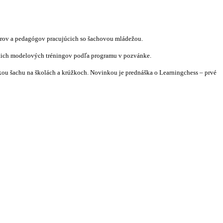
erov a pedagógov pracujúcich so šachovou mládežou.
piatich modelových tréningov podľa programu v pozvánke.
kou šachu na školách a krúžkoch. Novinkou je prednáška o Learningchess – prvé