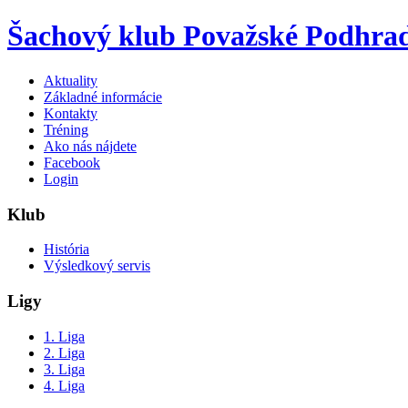
Šachový klub Považské Podhrad
Aktuality
Základné informácie
Kontakty
Tréning
Ako nás nájdete
Facebook
Login
Klub
História
Výsledkový servis
Ligy
1. Liga
2. Liga
3. Liga
4. Liga