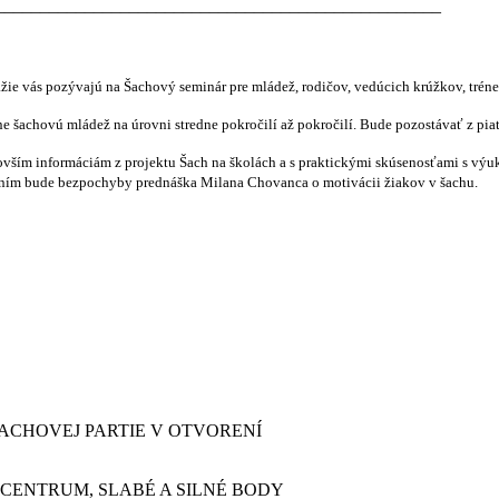
__________________________________________________
ie vás pozývajú na Šachový seminár pre mládež, rodičov, vedúcich krúžkov, trén
stne šachovú mládež na úrovni stredne pokročilí až pokročilí. Bude pozostávať z 
ovším informáciám z projektu Šach na školách a s praktickými skúsenosťami s výu
ežením bude bezpochyby prednáška Milana Chovanca o motivácii žiakov v šachu.
A ŠACHOVEJ PARTIE V OTVORENÍ
IVÉ CENTRUM, SLABÉ A SILNÉ BODY