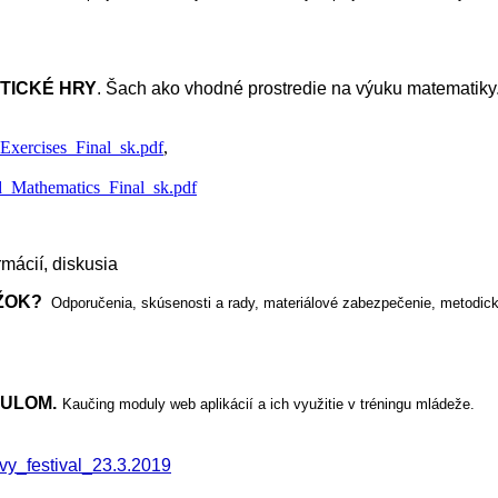
KTICKÉ HRY
. Šach ako vhodné prostredie na výuku matematiky
ercises_Final_sk.pdf
,
Mathematics_Final_sk.pdf
mácií, diskusia
ÚŽOK?
Odporučenia, skúsenosti a rady, materiálové zabezpečenie, metodick
DULOM.
Kaučing moduly web aplikácií a ich využitie v tréningu mládeže.
ovy_festival_23.3.2019