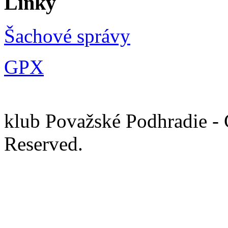
Linky
Šachové správy
GPX
Ša
klub Považské Podhradie - 
Rese