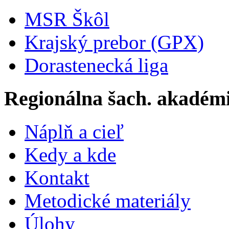
MSR Škôl
Krajský prebor (GPX)
Dorastenecká liga
Regionálna šach. akadém
Náplň a cieľ
Kedy a kde
Kontakt
Metodické materiály
Úlohy