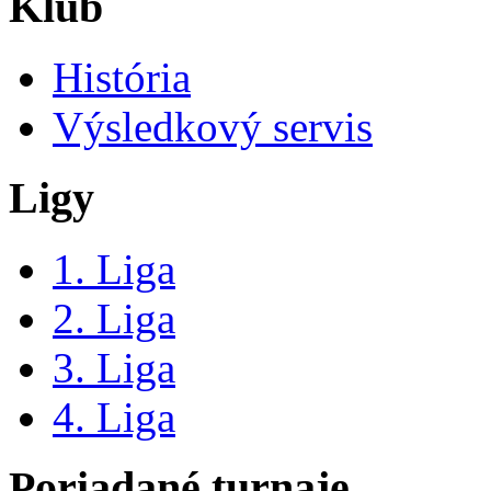
Klub
História
Výsledkový servis
Ligy
1. Liga
2. Liga
3. Liga
4. Liga
Poriadané turnaje